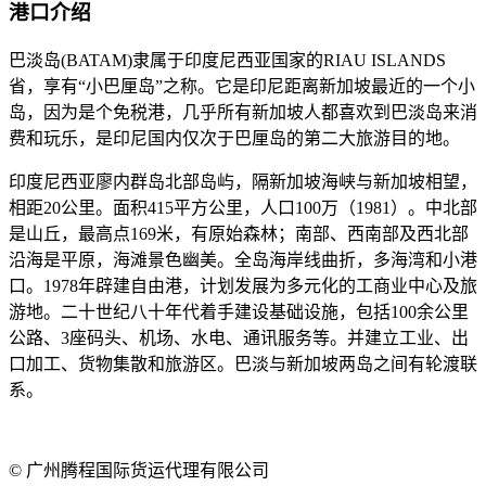
港口
介绍
巴淡岛(BATAM)隶属于印度尼西亚国家的RIAU ISLANDS
省，享有“小巴厘岛”之称。它是印尼距离新加坡最近的一个小
岛，因为是个免税港，几乎所有新加坡人都喜欢到巴淡岛来消
费和玩乐，是印尼国内仅次于巴厘岛的第二大旅游目的地。
印度尼西亚廖内群岛北部岛屿，隔新加坡海峡与新加坡相望，
相距20公里。面积415平方公里，人口100万（1981）。中北部
是山丘，最高点169米，有原始森林；南部、西南部及西北部
沿海是平原，海滩景色幽美。全岛海岸线曲折，多海湾和小港
口。1978年辟建自由港，计划发展为多元化的工商业中心及旅
游地。二十世纪八十年代着手建设基础设施，包括100余公里
公路、3座码头、机场、水电、通讯服务等。并建立工业、出
口加工、货物集散和旅游区。巴淡与新加坡两岛之间有轮渡联
系。
© 广州腾程国际货运代理有限公司